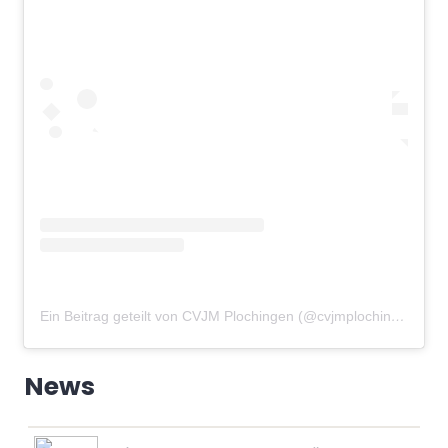
Ein Beitrag geteilt von CVJM Plochingen (@cvjmplochingen)
am
News