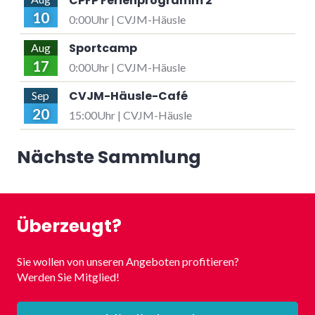
CPFP Ferienprogramm 2
10
0:00Uhr | CVJM-Häusle
Sportcamp
Aug
17
0:00Uhr | CVJM-Häusle
CVJM-Häusle-Café
Sep
20
15:00Uhr | CVJM-Häusle
Nächste Sammlung
Überzeugt?
Sie wollen von unseren Angeboten profitieren?
Werden Sie Mitglied!