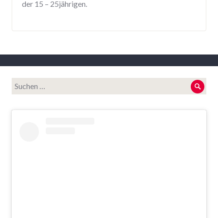
der 15 – 25jährigen.
Suche
Such
nach: