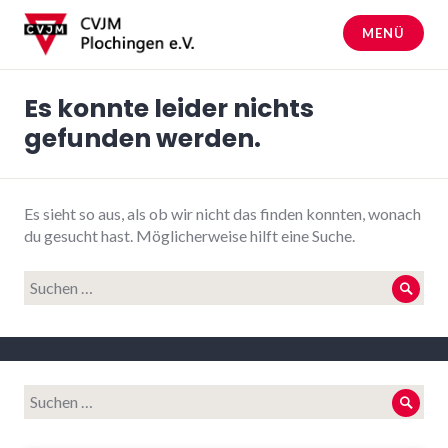
Zum
Inhalt
MENÜ
springen
CVJM Plochingen
Es konnte leider nichts
gefunden werden.
Es sieht so aus, als ob wir nicht das finden konnten, wonach
du gesucht hast. Möglicherweise hilft eine Suche.
Suche
Such
nach:
Suche
Such
nach: