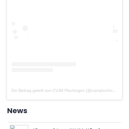
Ein Beitrag geteilt von CVJM Plochingen (@cvjmplochingen)
am
News