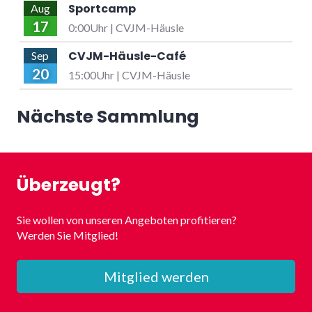
Sportcamp
Aug
17
0:00Uhr | CVJM-Häusle
CVJM-Häusle-Café
Sep
20
15:00Uhr | CVJM-Häusle
Nächste Sammlung
Überzeugt?
Sie wollen von unseren Angeboten profitieren?
Werden Sie Mitglied!
Mitglied werden