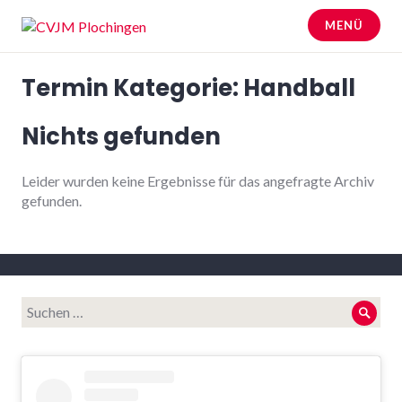
Zum
MENÜ
Inhalt
springen
CVJM Plochingen
Termin Kategorie:
Handball
Nichts gefunden
Leider wurden keine Ergebnisse für das angefragte Archiv
gefunden.
Suche
Such
nach: