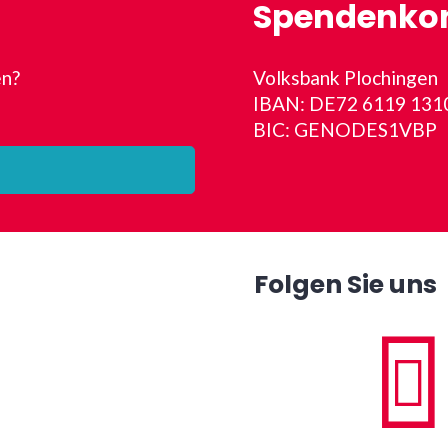
Spendenko
en?
Volksbank Plochingen
IBAN: DE72 6119 131
BIC: GENODES1VBP
Folgen Sie uns