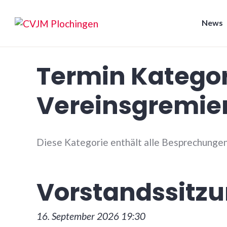
Zum
Inhalt
News
springen
CVJM Plochingen
Termin Kategor
Vereinsgremie
Diese Kategorie enthält alle Besprechunge
Vorstandssitz
16. September 2026 19:30