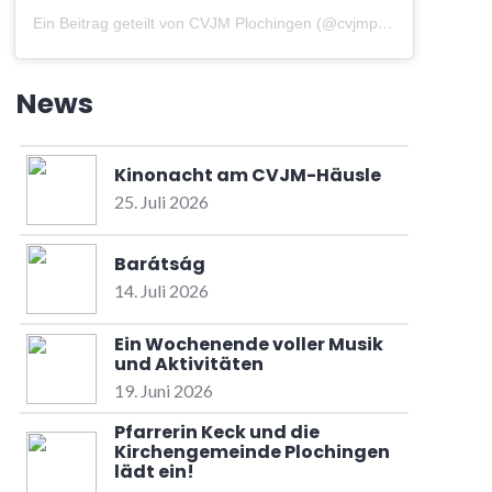
Ein Beitrag geteilt von CVJM Plochingen (@cvjmplochingen)
am
A
News
Kinonacht am CVJM-Häusle
25. Juli 2026
Barátság
14. Juli 2026
Ein Wochenende voller Musik
und Aktivitäten
19. Juni 2026
Pfarrerin Keck und die
Kirchengemeinde Plochingen
lädt ein!