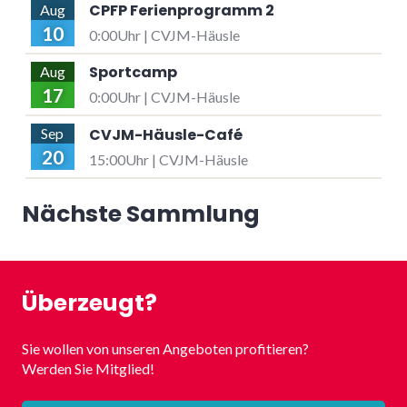
CPFP Ferienprogramm 2
Aug
10
0:00Uhr | CVJM-Häusle
Sportcamp
Aug
17
0:00Uhr | CVJM-Häusle
CVJM-Häusle-Café
Sep
20
15:00Uhr | CVJM-Häusle
Nächste Sammlung
Überzeugt?
Sie wollen von unseren Angeboten profitieren?
Werden Sie Mitglied!