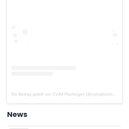
Ein Beitrag geteilt von CVJM Plochingen (@cvjmplochingen)
am
News