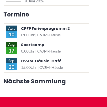
8. Juni 2026
Termine
CPFP Ferienprogramm 2
Aug
10
0:00Uhr | CVJM-Häusle
Sportcamp
Aug
17
0:00Uhr | CVJM-Häusle
CVJM-Häusle-Café
Sep
20
15:00Uhr | CVJM-Häusle
Nächste Sammlung