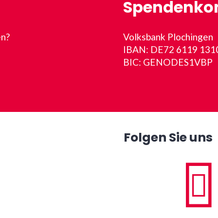
Spendenko
en?
Volksbank Plochingen
IBAN: DE72 6119 131
BIC: GENODES1VBP
Folgen Sie uns