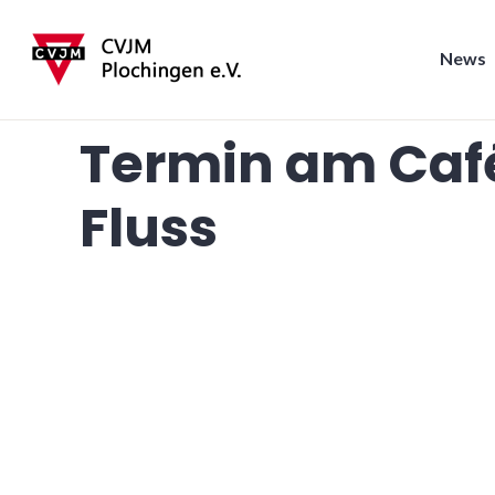
Zum
Inhalt
News
springen
CVJM Plochingen
Termin am
Caf
Fluss