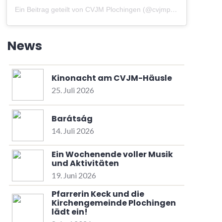
Ein Beitrag geteilt von CVJM Plochingen (@cvjmplochingen)
am
A
News
Kinonacht am CVJM-Häusle
25. Juli 2026
Barátság
14. Juli 2026
Ein Wochenende voller Musik
und Aktivitäten
19. Juni 2026
Pfarrerin Keck und die
Kirchengemeinde Plochingen
lädt ein!