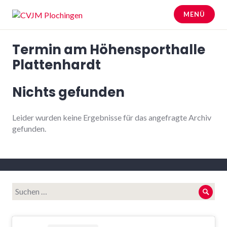
Zum
MENÜ
Inhalt
springen
CVJM Plochingen
Termin am
Höhensporthalle
Plattenhardt
Nichts gefunden
Leider wurden keine Ergebnisse für das angefragte Archiv
gefunden.
Suche
Such
nach: