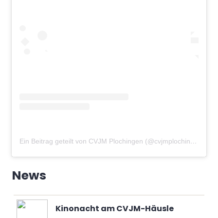
Ein Beitrag geteilt von CVJM Plochingen (@cvjmplochingen)
am
News
Kinonacht am CVJM-Häusle