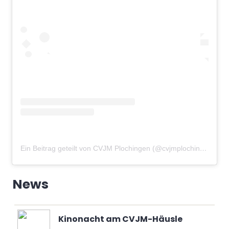
Ein Beitrag geteilt von CVJM Plochingen (@cvjmplochingen)
am
News
Kinonacht am CVJM-Häusle