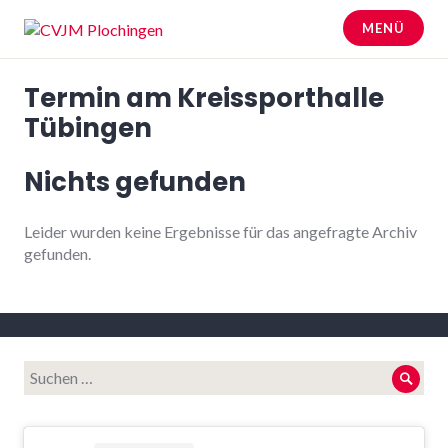
Zum
MENÜ
Inhalt
springen
CVJM Plochingen
Termin am
Kreissporthalle
Tübingen
Nichts gefunden
Leider wurden keine Ergebnisse für das angefragte Archiv
gefunden.
Suche
Such
nach: