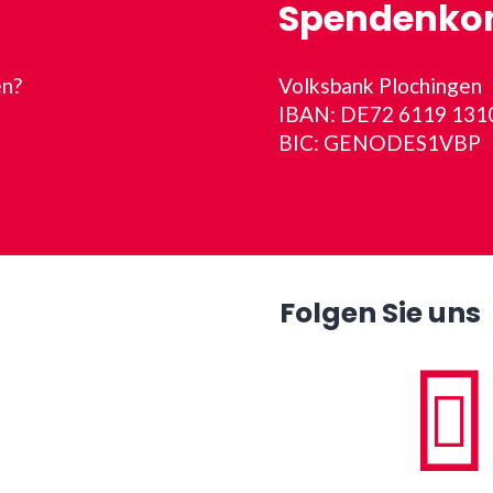
Spendenko
en?
Volksbank Plochingen
IBAN: DE72 6119 131
BIC: GENODES1VBP
Folgen Sie uns