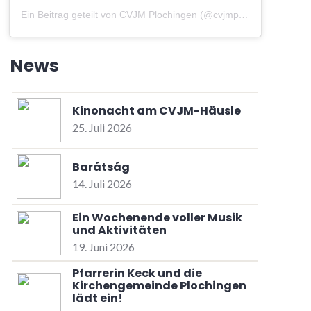
Ein Beitrag geteilt von CVJM Plochingen (@cvjmplochingen)
am
A
News
Kinonacht am CVJM-Häusle
25. Juli 2026
Barátság
14. Juli 2026
Ein Wochenende voller Musik
und Aktivitäten
19. Juni 2026
Pfarrerin Keck und die
Kirchengemeinde Plochingen
lädt ein!