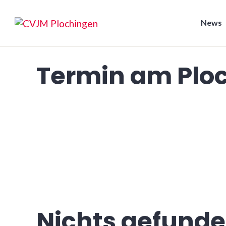
Zum
Inhalt
News
springen
CVJM Plochingen
Termin am
Plo
Nichts gefund