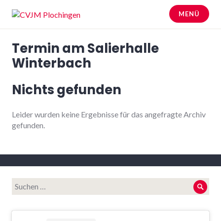
Zum
MENÜ
Inhalt
springen
CVJM Plochingen
Termin am
Salierhalle
Winterbach
Nichts gefunden
Leider wurden keine Ergebnisse für das angefragte Archiv
gefunden.
Suche
Such
nach: