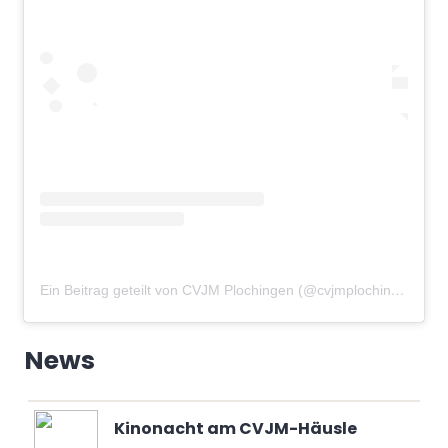
Ein Beitrag geteilt von CVJM Plochingen (@cvjmplochingen)
am
News
Kinonacht am CVJM-Häusle