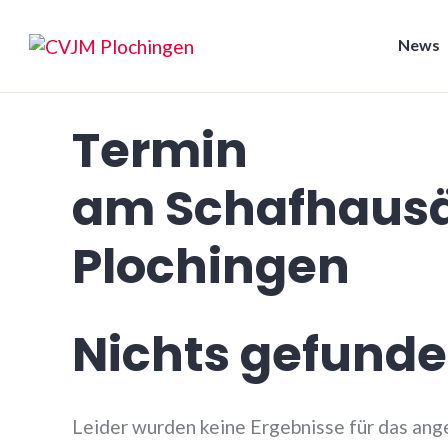
Zum
Inhalt
News
springen
CVJM Plochingen
Termin
am
Schafhausä
Plochingen
Nichts gefund
Leider wurden keine Ergebnisse für das ang