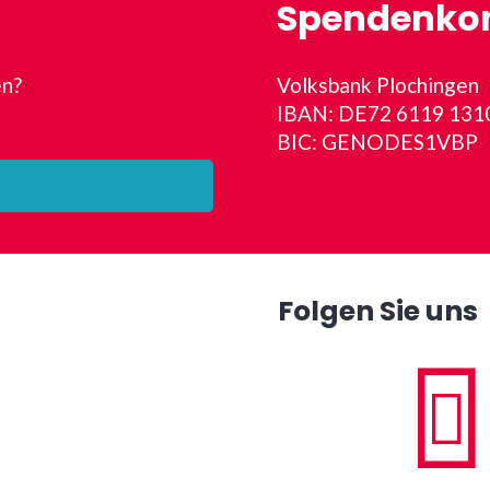
Spendenko
en?
Volksbank Plochingen
IBAN: DE72 6119 131
BIC: GENODES1VBP
Folgen Sie uns