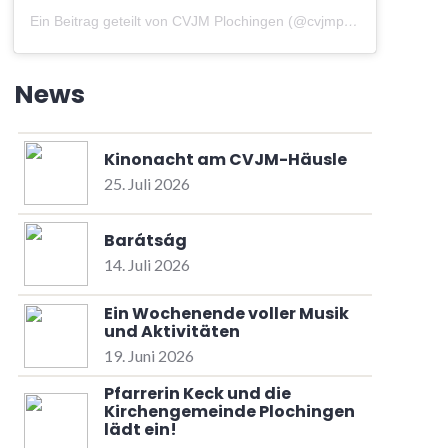
Ein Beitrag geteilt von CVJM Plochingen (@cvjmplochingen)
am
A
News
Kinonacht am CVJM-Häusle
25. Juli 2026
Barátság
14. Juli 2026
Ein Wochenende voller Musik
und Aktivitäten
19. Juni 2026
Pfarrerin Keck und die
Kirchengemeinde Plochingen
lädt ein!