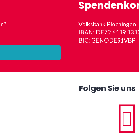
Spendenko
en?
Volksbank Plochingen
IBAN: DE72 6119 131
BIC: GENODES1VBP
Folgen Sie uns