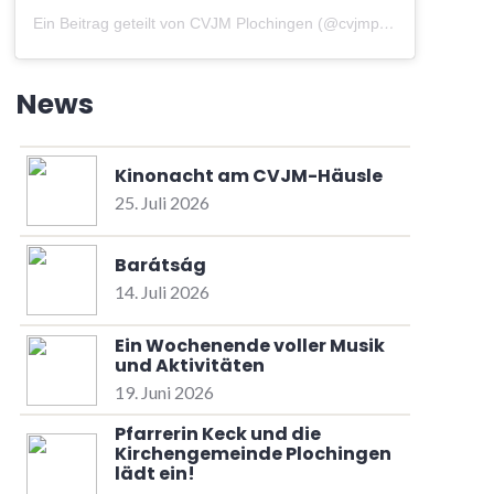
Ein Beitrag geteilt von CVJM Plochingen (@cvjmplochingen)
am
A
News
Kinonacht am CVJM-Häusle
25. Juli 2026
Barátság
14. Juli 2026
Ein Wochenende voller Musik
und Aktivitäten
19. Juni 2026
Pfarrerin Keck und die
Kirchengemeinde Plochingen
lädt ein!