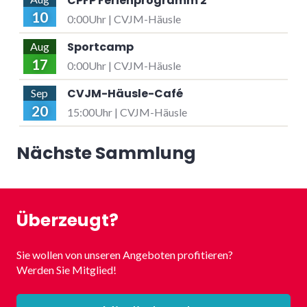
CPFP Ferienprogramm 2
10
0:00Uhr | CVJM-Häusle
Sportcamp
Aug
17
0:00Uhr | CVJM-Häusle
CVJM-Häusle-Café
Sep
20
15:00Uhr | CVJM-Häusle
Nächste Sammlung
Überzeugt?
Sie wollen von unseren Angeboten profitieren?
Werden Sie Mitglied!