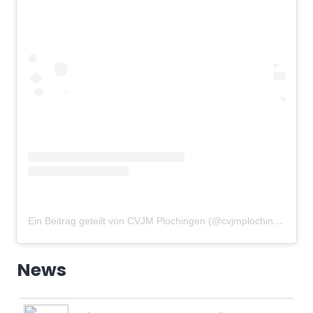
Ein Beitrag geteilt von CVJM Plochingen (@cvjmplochingen)
am
News