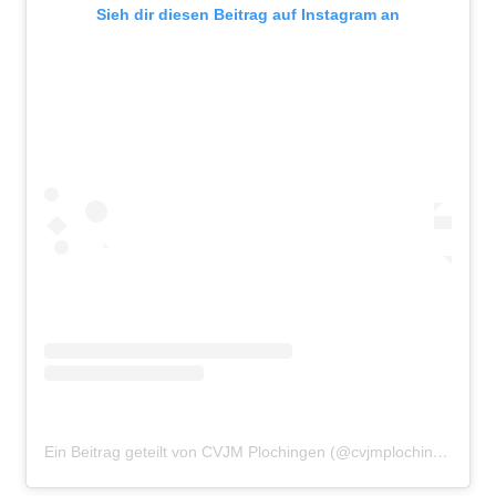
Sieh dir diesen Beitrag auf Instagram an
Ein Beitrag geteilt von CVJM Plochingen (@cvjmplochingen)
am