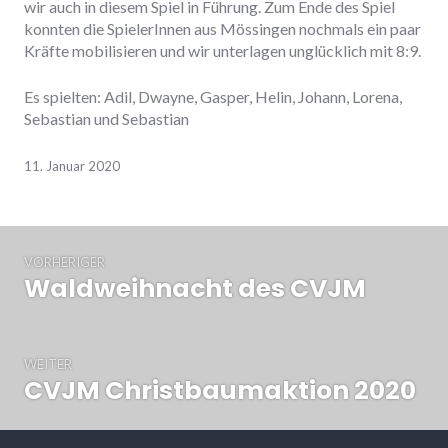
wir auch in diesem Spiel in Führung. Zum Ende des Spiel
konnten die SpielerInnen aus Mössingen nochmals ein paar
Kräfte mobilisieren und wir unterlagen unglücklich mit 8:9.
Es spielten: Adil, Dwayne, Gasper, Helin, Johann, Lorena,
Sebastian und Sebastian
11. Januar 2020
Beitrags-
VORHERIGER
Navigation
Waldweihnacht des CVJM
Vorheriger
Beitrag:
WEITER
CVJM Christbaumaktion 2020
Nächster
Beitrag: