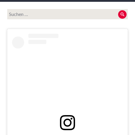
Suche
Such
nach: