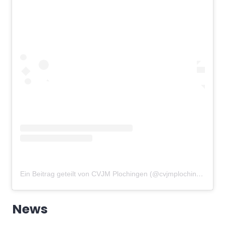
Ein Beitrag geteilt von CVJM Plochingen (@cvjmplochingen)
am
News