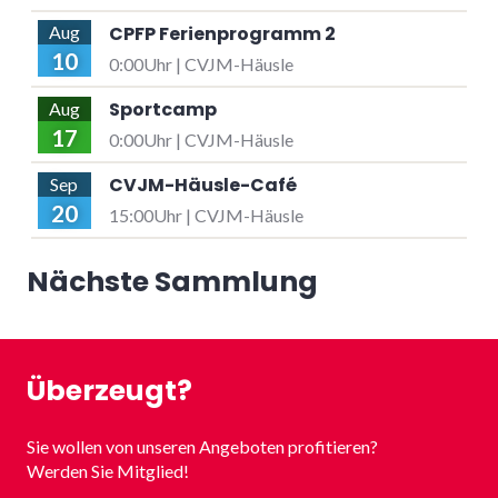
CPFP Ferienprogramm 2
Aug
10
0:00Uhr | CVJM-Häusle
Sportcamp
Aug
17
0:00Uhr | CVJM-Häusle
CVJM-Häusle-Café
Sep
20
15:00Uhr | CVJM-Häusle
Nächste Sammlung
Überzeugt?
Sie wollen von unseren Angeboten profitieren?
Werden Sie Mitglied!