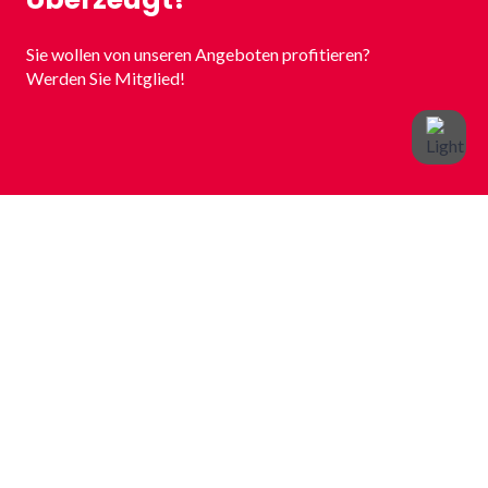
Sie wollen von unseren Angeboten profitieren?
Werden Sie Mitglied!
Spendenkonto
Volksbank Plochingen
IBAN: DE72 6119 1310 0602 6000 06
BIC: GENODES1VBP
Kontakt