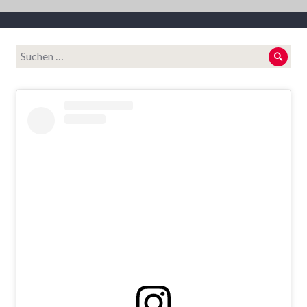
Suche
Such
nach: