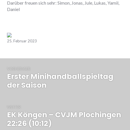
Darüber freuen sich sehr: Simon, Jonas, Jule, Lukas, Yamil,
Daniel
Zurück
Weiter
25. Februar 2023
Beitrags-
VORHERIGER
Navigation
Erster Minihandballspieltag
Vorheriger
Beitrag:
der Saison
WEITER
EK Köngen – CVJM Plochingen
Nächster
Beitrag:
22:26 (10:12)