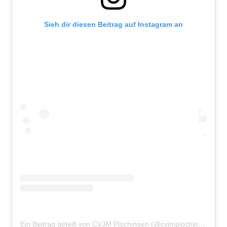
Sieh dir diesen Beitrag auf Instagram an
Ein Beitrag geteilt von CVJM Plochingen (@cvjmplochingen)
am