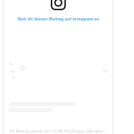
Sieh dir diesen Beitrag auf Instagram an
Ein Beitrag geteilt von CVJM Plochingen (@cvjmplochingen)
am
A