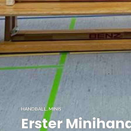
HANDBALL
,
MINIS
Erster Minihand