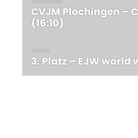
VORHERIGER
Navigation
CVJM Plochingen – C
Vorheriger
Beitrag:
(16:10)
WEITER
3. Platz – EJW world
Nächster
Beitrag: