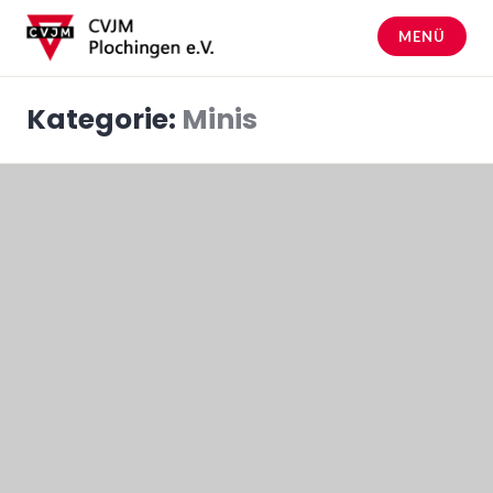
Zum
Inhalt
MENÜ
springen
CVJM Plochingen
Kategorie:
Minis