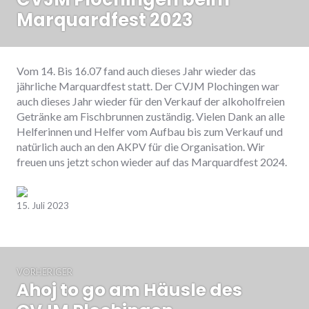
Marquardfest 2023
Vom 14. Bis 16.07 fand auch dieses Jahr wieder das
jährliche Marquardfest statt. Der CVJM Plochingen war
auch dieses Jahr wieder für den Verkauf der alkoholfreien
Getränke am Fischbrunnen zuständig. Vielen Dank an alle
Helferinnen und Helfer vom Aufbau bis zum Verkauf und
natürlich auch an den AKPV für die Organisation. Wir
freuen uns jetzt schon wieder auf das Marquardfest 2024.
Zurück
Weiter
15. Juli 2023
Beitrags-
VORHERIGER
Navigation
Ahoj to go am Häusle des
Vorheriger
Beitrag: