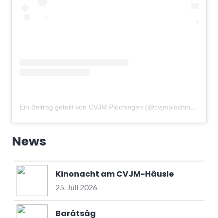
Ein Beitrag geteilt von CVJM Plochingen (@cvjmplochingen)
am
News
Kinonacht am CVJM-Häusle
25. Juli 2026
Barátság