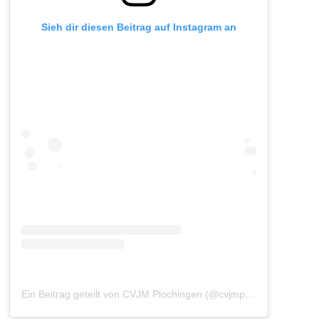
Sieh dir diesen Beitrag auf Instagram an
Ein Beitrag geteilt von CVJM Plochingen (@cvjmplochingen)
am
A