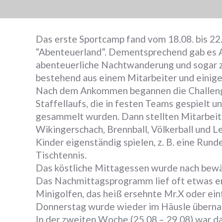
Das erste Sportcamp fand vom 18.08. bis 22.
“Abenteuerland”. Dementsprechend gab es A
abenteuerliche Nachtwanderung und sogar z
bestehend aus einem Mitarbeiter und einige
Nach dem Ankommen begannen die Challenge
Staffellaufs, die in festen Teams gespielt 
gesammelt wurden. Dann stellten Mitarbeiter
Wikingerschach, Brennball, Völkerball und Lei
Kinder eigenständig spielen, z. B. eine Rund
Tischtennis.
Das köstliche Mittagessen wurde nach bew
Das Nachmittagsprogramm lief oft etwas en
Minigolfen, das heiß ersehnte Mr.X oder ein
Donnerstag wurde wieder im Häusle überna
In der zweiten Woche (25.08 – 29.08) war da