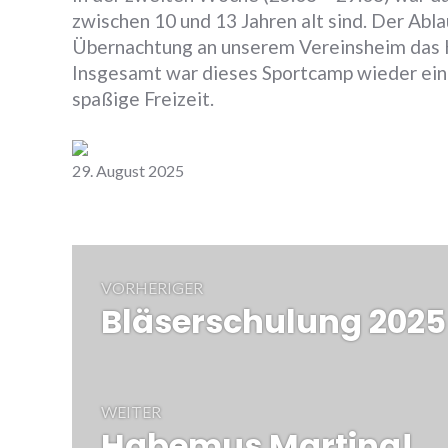
zwischen 10 und 13 Jahren alt sind. Der Abla
Übernachtung an unserem Vereinsheim das H
Insgesamt war dieses Sportcamp wieder eine
spaßige Freizeit.
Zurück
29. August 2025
Beitrags-
VORHERIGER
Navigation
Bläserschulung 202
Vorheriger
Beitrag:
WEITER
Habemus Martina!
Nächster