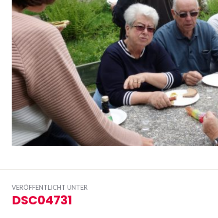
Beitrags-
VERÖFFENTLICHT UNTER
Navigation
DSC04731