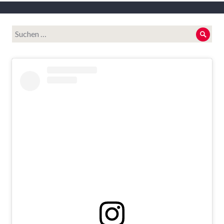
Suche
Such
nach: