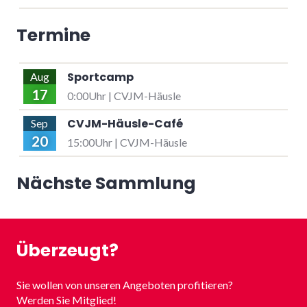
Termine
Sportcamp
Aug
17
0:00Uhr | CVJM-Häusle
CVJM-Häusle-Café
Sep
20
15:00Uhr | CVJM-Häusle
Nächste Sammlung
Überzeugt?
Sie wollen von unseren Angeboten profitieren?
Werden Sie Mitglied!