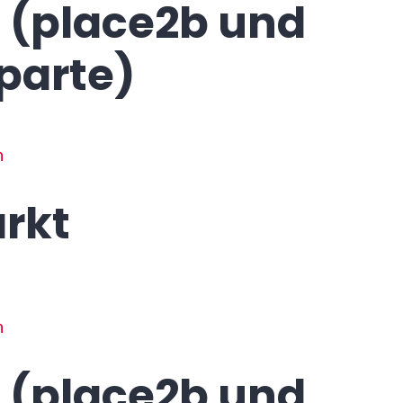
 (place2b und
parte)
n
rkt
n
 (place2b und