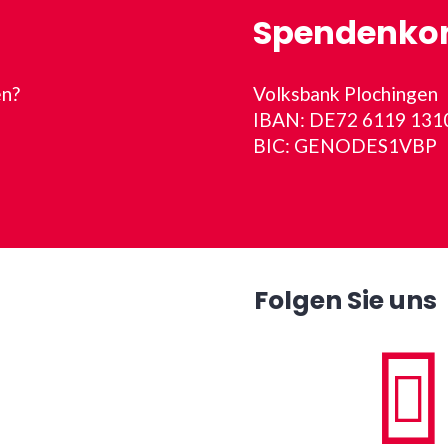
Spendenko
en?
Volksbank Plochingen
IBAN: DE72 6119 131
BIC: GENODES1VBP
Folgen Sie uns