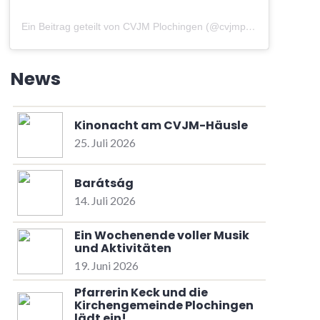
Ein Beitrag geteilt von CVJM Plochingen (@cvjmplochingen)
am
A
News
Kinonacht am CVJM-Häusle
25. Juli 2026
Barátság
14. Juli 2026
Ein Wochenende voller Musik
und Aktivitäten
19. Juni 2026
Pfarrerin Keck und die
Kirchengemeinde Plochingen
lädt ein!