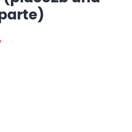
parte)
n