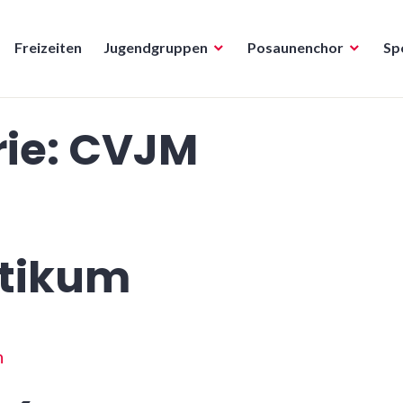
Freizeiten
Jugendgruppen
Posaunenchor
Sp
ie:
CVJM
ltikum
n