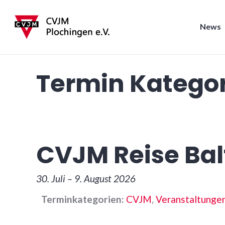
Zum
Inhalt
News
springen
CVJM Plochingen
Termin Kategor
CVJM Reise Ba
30. Juli
–
9. August 2026
Terminkategorien:
CVJM
,
Veranstaltunge