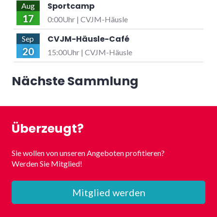
Sportcamp
Aug
17
0:00Uhr | CVJM-Häusle
CVJM-Häusle-Café
Sep
20
15:00Uhr | CVJM-Häusle
Nächste Sammlung
Überzeugt?
Sie wollen von unseren Angeboten profitieren?
Werden Sie Mitglied!
Mitglied werden