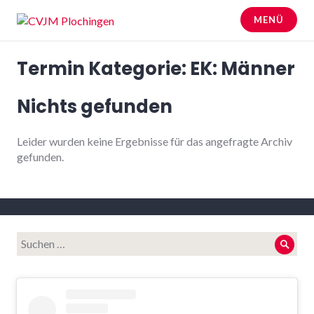
Zum
MENÜ
Inhalt
springen
CVJM Plochingen
Termin Kategorie:
EK: Männer
Nichts gefunden
Leider wurden keine Ergebnisse für das angefragte Archiv
gefunden.
Suche
Such
nach: