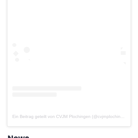
Ein Beitrag geteilt von CVJM Plochingen (@cvjmplochingen)
am