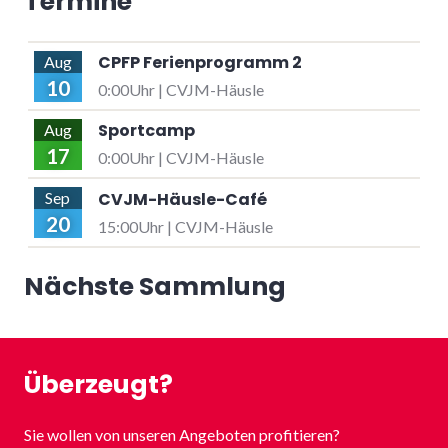
Termine
CPFP Ferienprogramm 2
Aug
10
0:00Uhr | CVJM-Häusle
Sportcamp
Aug
17
0:00Uhr | CVJM-Häusle
CVJM-Häusle-Café
Sep
20
15:00Uhr | CVJM-Häusle
Nächste Sammlung
Überzeugt?
Sie wollen von unseren Angeboten profitieren?