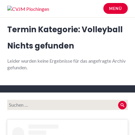
Zum
MENÜ
Inhalt
springen
CVJM Plochingen
Termin Kategorie:
Volleyball
Nichts gefunden
Leider wurden keine Ergebnisse für das angefragte Archiv
gefunden.
Suche
Such
nach: