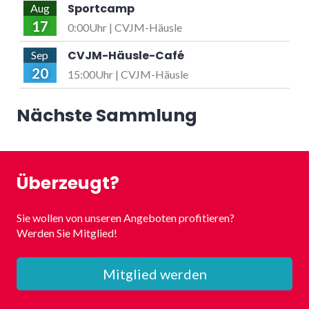
Sportcamp
Aug
17
0:00Uhr | CVJM-Häusle
CVJM-Häusle-Café
Sep
20
15:00Uhr | CVJM-Häusle
Nächste Sammlung
Überzeugt?
Sie wollen von unseren Angeboten profitieren?
Werden Sie Mitglied!
Mitglied werden