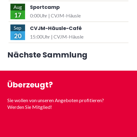
Sportcamp
Aug
17
0:00Uhr | CVJM-Häusle
CVJM-Häusle-Café
Sep
20
15:00Uhr | CVJM-Häusle
Nächste Sammlung
Überzeugt?
Sie wollen von unseren Angeboten profitieren?
Werden Sie Mitglied!