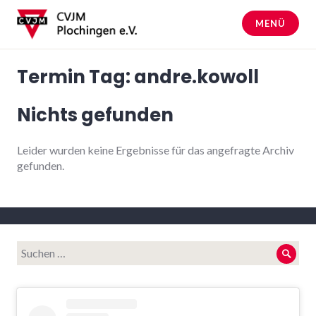
Zum
Inhalt
MENÜ
springen
CVJM Plochingen
Termin Tag:
andre.kowoll
Nichts gefunden
Leider wurden keine Ergebnisse für das angefragte Archiv
gefunden.
Suche
Such
nach: