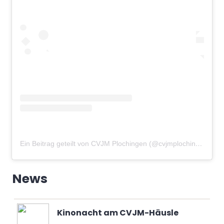
Ein Beitrag geteilt von CVJM Plochingen (@cvjmplochingen)
am
News
Kinonacht am CVJM-Häusle