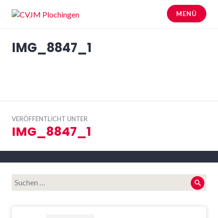
Zum
MENÜ
Inhalt
springen
CVJM Plochingen
IMG_8847_1
Beitrags-
VERÖFFENTLICHT UNTER
Navigation
IMG_8847_1
Suche
Such
nach: