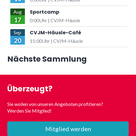
Sportcamp
Aug
17
0:00Uhr | CVJM-Häusle
CVJM-Häusle-Café
Sep
20
15:00Uhr | CVJM-Häusle
Nächste Sammlung
Überzeugt?
Sie wollen von unseren Angeboten profitieren?
Werden Sie Mitglied!
Mitglied werden