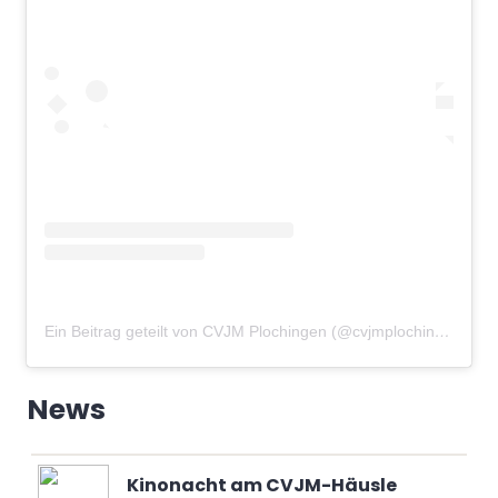
Ein Beitrag geteilt von CVJM Plochingen (@cvjmplochingen)
am
News
Kinonacht am CVJM-Häusle