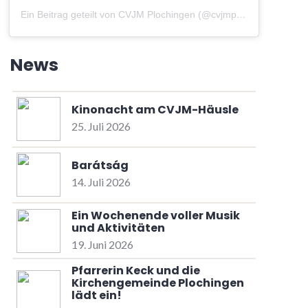
Ein Beitrag geteilt von CVJM Plochingen (@cvjmplochingen)
am
A
News
Kinonacht am CVJM-Häusle
25. Juli 2026
Barátság
14. Juli 2026
Ein Wochenende voller Musik
und Aktivitäten
19. Juni 2026
Pfarrerin Keck und die
Kirchengemeinde Plochingen
lädt ein!