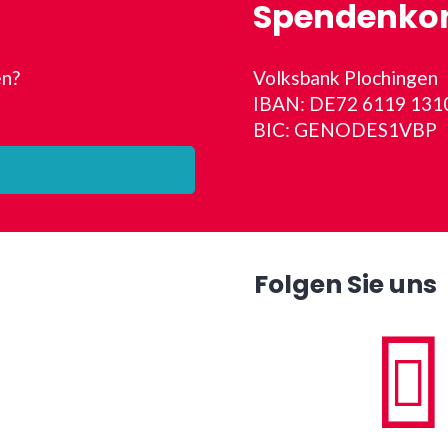
Spendenko
en?
Volksbank Plochingen
IBAN: DE72 6119 131
BIC: GENODES1VBP
Folgen Sie uns