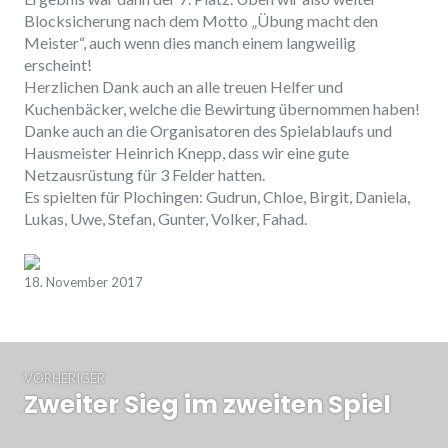
Blocksicherung nach dem Motto „Übung macht den
Meister“, auch wenn dies manch einem langweilig
erscheint!
Herzlichen Dank auch an alle treuen Helfer und
Kuchenbäcker, welche die Bewirtung übernommen haben!
Danke auch an die Organisatoren des Spielablaufs und
Hausmeister Heinrich Knepp, dass wir eine gute
Netzausrüstung für 3 Felder hatten.
Es spielten für Plochingen: Gudrun, Chloe, Birgit, Daniela,
Lukas, Uwe, Stefan, Gunter, Volker, Fahad.
Zurück
Weiter
18. November 2017
Beitrags-
VORHERIGER
Navigation
Zweiter Sieg im zweiten Spiel
Vorheriger
Beitrag: