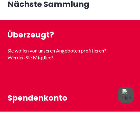
Nächste Sammlung
Überzeugt?
Sie wollen von unseren Angeboten profitieren?
Werden Sie Mitglied!
Spendenkonto
Volksbank Plochingen
IBAN: DE72 6119 1310 0602 6000 06
BIC: GENODES1VBP