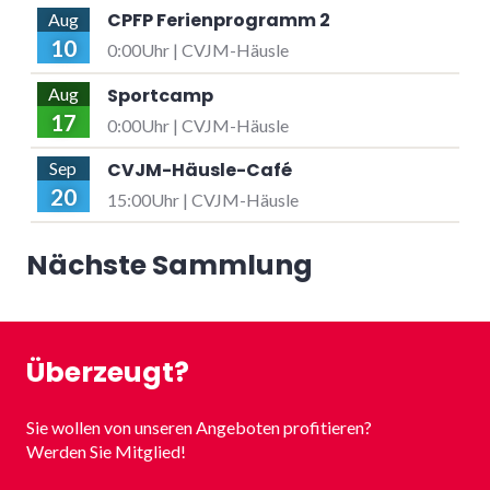
CPFP Ferienprogramm 2
Aug
10
0:00Uhr | CVJM-Häusle
Sportcamp
Aug
17
0:00Uhr | CVJM-Häusle
CVJM-Häusle-Café
Sep
20
15:00Uhr | CVJM-Häusle
Nächste Sammlung
Überzeugt?
Sie wollen von unseren Angeboten profitieren?
Werden Sie Mitglied!