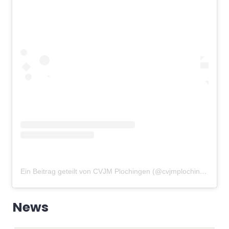
Ein Beitrag geteilt von CVJM Plochingen (@cvjmplochingen)
am
News