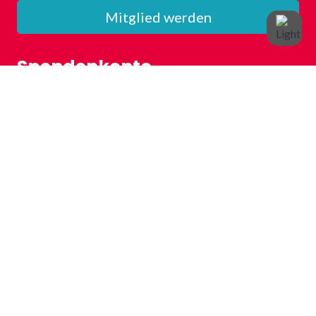
Mitglied werden
Spendenkonto
Volksbank Plochingen
IBAN: DE72 6119 1310 0602 6000 06
BIC: GENODES1VBP
Kontakt