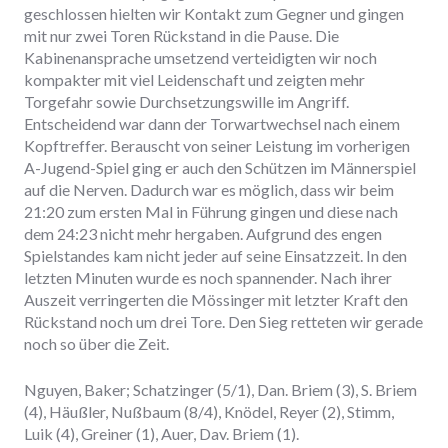
geschlossen hielten wir Kontakt zum Gegner und gingen
mit nur zwei Toren Rückstand in die Pause. Die
Kabinenansprache umsetzend verteidigten wir noch
kompakter mit viel Leidenschaft und zeigten mehr
Torgefahr sowie Durchsetzungswille im Angriff.
Entscheidend war dann der Torwartwechsel nach einem
Kopftreffer. Berauscht von seiner Leistung im vorherigen
A-Jugend-Spiel ging er auch den Schützen im Männerspiel
auf die Nerven. Dadurch war es möglich, dass wir beim
21:20 zum ersten Mal in Führung gingen und diese nach
dem 24:23 nicht mehr hergaben. Aufgrund des engen
Spielstandes kam nicht jeder auf seine Einsatzzeit. In den
letzten Minuten wurde es noch spannender. Nach ihrer
Auszeit verringerten die Mössinger mit letzter Kraft den
Rückstand noch um drei Tore. Den Sieg retteten wir gerade
noch so über die Zeit.
Nguyen, Baker; Schatzinger (5/1), Dan. Briem (3), S. Briem
(4), Häußler, Nußbaum (8/4), Knödel, Reyer (2), Stimm,
Luik (4), Greiner (1), Auer, Dav. Briem (1).