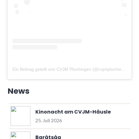
Ein Beitrag geteilt von CVJM Plochingen (@cvjmplochingen)
am
News
Kinonacht am CVJM-Häusle
25. Juli 2026
Barátság