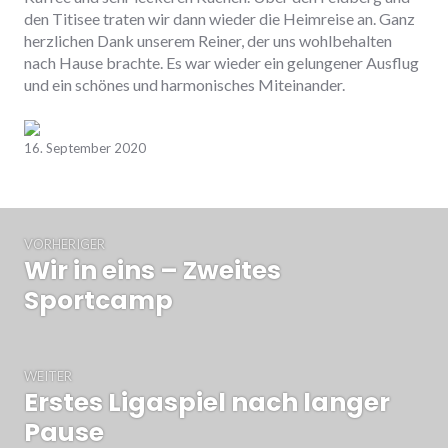
den Titisee traten wir dann wieder die Heimreise an. Ganz
herzlichen Dank unserem Reiner, der uns wohlbehalten
nach Hause brachte. Es war wieder ein gelungener Ausflug
und ein schönes und harmonisches Miteinander.
Zurück
Weiter
16. September 2020
Beitrags-
VORHERIGER
Navigation
Wir in eins – Zweites
Vorheriger
Beitrag:
Sportcamp
WEITER
Erstes Ligaspiel nach langer
Nächster
Beitrag:
Pause