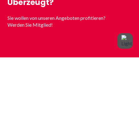
Überzeugt?
Sie wollen von unseren Angeboten profitieren?
Werden Sie Mitglied!
Spendenkonto
Volksbank Plochingen
IBAN: DE72 6119 1310 0602 6000 06
BIC: GENODES1VBP
Kontakt