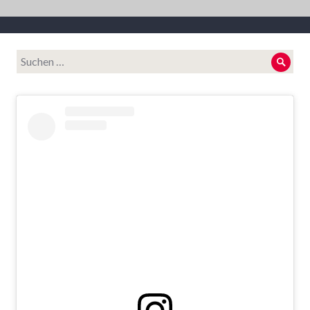
Suche
Such
nach: