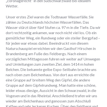
„coronagerecht“ in den Südschwarzwald bei idealem
Wetter.
Unser erstes Ziel waren die Todtnauer Wasserfälle. Sie
zählen zu Deutschlands höchsten Wasserfällen. Das
Wasser stürzt über fünf Stufen ca. 97 m in die Tiefe. Da wir
dort rechtzeitig ankamen, war noch nicht viel los. Ob ein
gemütlicher Weg, ein Rundweg oder ein steiler Bergpfad –
für jeden war etwas dabei. Beeindruckt von diesem
Naturschauspiel erreichten wir den Gasthof Hirschen in
Brandenberg am Fuße des Feldbergs. Nach einem
vorzüglichen Mittagessen fuhren wir weiter auf Umwegen
und Umleitungen zum zweiten Ziel, dem 1414 m hohen
Belchen. Die bekannte gelbe Expo-Seilbahn brachte uns
nach oben zum Belchenhaus. Von dort aus erreichte die
eine Gruppe auf breitem Weg den Gipfel, die andere
Gruppe auf dem Gipfelrundweg. Man hatte eine schöne,
leider etwas diesige, Aussicht in den Schwarzwald, in die
Vogesen und in das Rheintal. Anschließend trafen wir uns
wieder am Belchenhaus und genossen zum Abschluß
Kaffee und sehr leckeren Kuchen. Über den Feldberg und