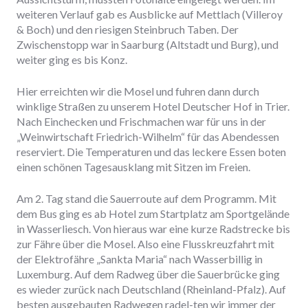
weiteren Verlauf gab es Ausblicke auf Mettlach (Villeroy
& Boch) und den riesigen Steinbruch Taben. Der
Zwischenstopp war in Saarburg (Altstadt und Burg), und
weiter ging es bis Konz.
Hier erreichten wir die Mosel und fuhren dann durch
winklige Straßen zu unserem Hotel Deutscher Hof in Trier.
Nach Einchecken und Frischmachen war für uns in der
„Weinwirtschaft Friedrich-Wilhelm“ für das Abendessen
reserviert. Die Temperaturen und das leckere Essen boten
einen schönen Tagesausklang mit Sitzen im Freien.
Am 2. Tag stand die Sauerroute auf dem Programm. Mit
dem Bus ging es ab Hotel zum Startplatz am Sportgelände
in Wasserliesch. Von hieraus war eine kurze Radstrecke bis
zur Fähre über die Mosel. Also eine Flusskreuzfahrt mit
der Elektrofähre „Sankta Maria“ nach Wasserbillig in
Luxemburg. Auf dem Radweg über die Sauerbrücke ging
es wieder zurück nach Deutschland (Rheinland-Pfalz). Auf
besten ausgebauten Radwegen radel-ten wir immer der