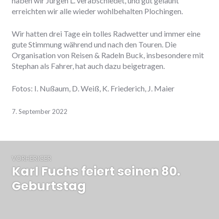
haben wir Jürgen L. verabschiedet, und gut gelaunt
erreichten wir alle wieder wohlbehalten Plochingen.
Wir hatten drei Tage ein tolles Radwetter und immer eine
gute Stimmung während und nach den Touren. Die
Organisation von Reisen & Radeln Buck, insbesondere mit
Stephan als Fahrer, hat auch dazu beigetragen.
Fotos: I. Nußaum, D. Weiß, K. Friederich, J. Maier
7. September 2022
Beitrags-
VORHERIGER
Navigation
Karl Fuchs feiert seinen 80.
Vorheriger
Beitrag:
Geburtstag