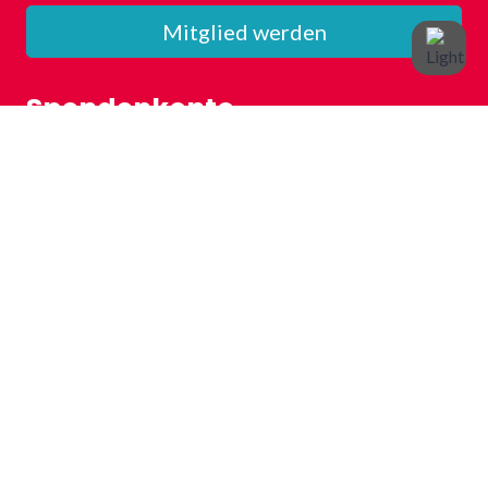
Mitglied werden
Spendenkonto
Volksbank Plochingen
IBAN: DE72 6119 1310 0602 6000 06
BIC: GENODES1VBP
Kontakt