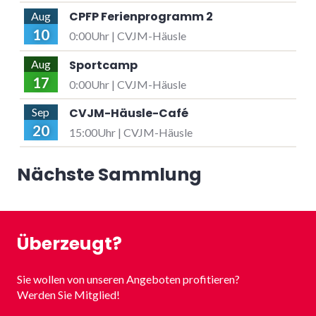
CPFP Ferienprogramm 2
Aug
10
0:00Uhr | CVJM-Häusle
Sportcamp
Aug
17
0:00Uhr | CVJM-Häusle
CVJM-Häusle-Café
Sep
20
15:00Uhr | CVJM-Häusle
Nächste Sammlung
Überzeugt?
Sie wollen von unseren Angeboten profitieren?
Werden Sie Mitglied!