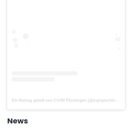
Ein Beitrag geteilt von CVJM Plochingen (@cvjmplochingen)
am
News