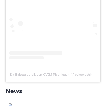
Ein Beitrag geteilt von CVJM Plochingen (@cvjmplochingen)
am
News