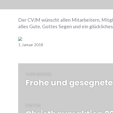
Der CVJM wünscht allen Mitarbeitern, Mitg
alles Gute, Gottes Segen und ein glückliche
Zurück
1. Januar 2018
Beitrags-
VORHERIGER
Navigation
Frohe und gesegnet
Vorheriger
Beitrag:
WEITER
Nächster