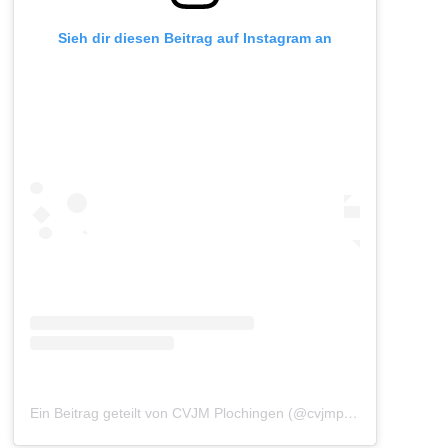
Sieh dir diesen Beitrag auf Instagram an
Ein Beitrag geteilt von CVJM Plochingen (@cvjmplochingen)
am
A