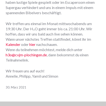
haben lustige Spiele gespielt
oder
im
Escaperoom
einen
Supergau verhindert
und uns in einem Impuls mit einem
spannenden Bibelvers beschäftigt.
Wir treffen uns einmal im Monat mittwochabends um
19:30 Uhr. Der H₃O geht immer bis ca. 21:00 Uhr.
Wir
hoffen, dass wir uns bald auch live sehen können.
Wann uns
er
nächste
s
Treffen stattfindet
,
könnt
ihr
im
Kalender
oder
hier
nachschauen.
Wenn du teilnehmen möchtest, melde dich unter
h3o@cvjm-plochingen.de
, dann bekommst du einen
Teilnahmelink.
Wir freuen uns auf euch!
Annelie, Philipp, Yamil und Simon
30. März 2021
Beitrags-