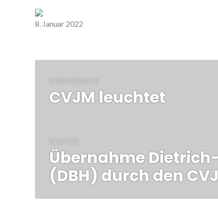
Zurück
8. Januar 2022
Beitrags-
VORHERIGER
Navigation
CVJM leuchtet
Vorheriger
Beitrag:
WEITER
Übernahme Dietrich
Nächster
Beitrag:
(DBH) durch den CV