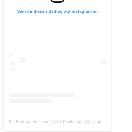
Sieh dir diesen Beitrag auf Instagram an
Ein Beitrag geteilt von CVJM Plochingen (@cvjmplochingen)
am
A