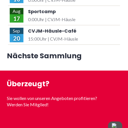
Sportcamp
Aug
17
0:00Uhr | CVJM-Häusle
CVJM-Häusle-Café
Sep
20
15:00Uhr | CVJM-Häusle
Nächste Sammlung
Überzeugt?
Sie wollen von unseren Angeboten profitieren?
Werden Sie Mitglied!