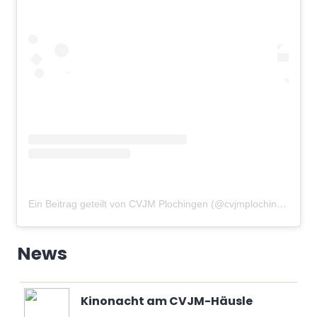
Ein Beitrag geteilt von CVJM Plochingen (@cvjmplochingen)
am
News
Kinonacht am CVJM-Häusle