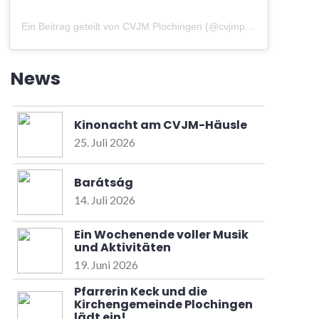
Ein Beitrag geteilt von CVJM Plochingen (@cvjmplochingen)
am
A
News
Kinonacht am CVJM-Häusle
25. Juli 2026
Barátság
14. Juli 2026
Ein Wochenende voller Musik
und Aktivitäten
19. Juni 2026
Pfarrerin Keck und die
Kirchengemeinde Plochingen
lädt ein!